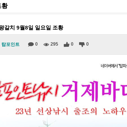
조황
왕갈치 9월8일 일요일 조황
0
295
0
0
탑포인트