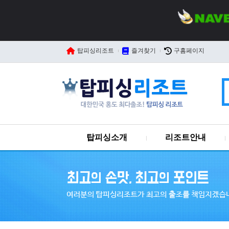
탑피싱리조트
즐겨찾기
구홈페이지
탑피싱소개
리조트안내