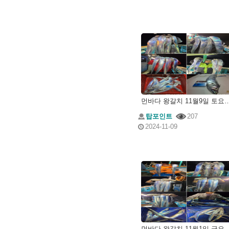
먼바다 왕갈치 11월9일
탑포인트
207
2024-11-09
먼바다 왕갈치 11월1일