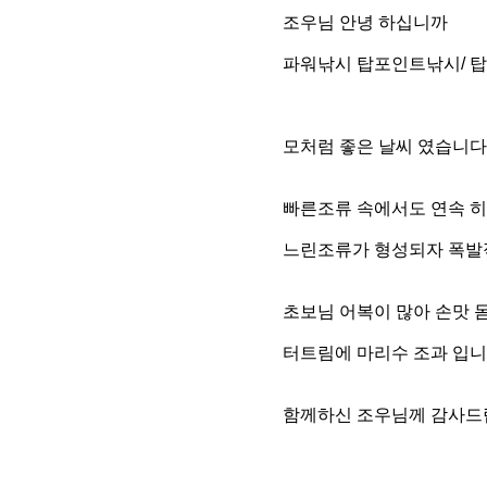
조우님 안녕 하십니까
파워낚시 탑포인트낚시/ 
모처럼 좋은 날씨 였습니다
빠른조류 속에서도 연속 히
느린조류가 형성되자 폭발
초보님 어복이 많아 손맛 
터트림에 마리수 조과 입
함께하신 조우님께 감사