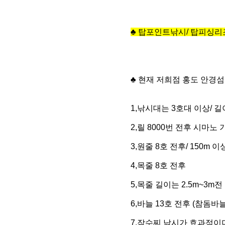
♣
탑포인트낚시/ 탑피싱리조트
♣ 현재 저희점 홍도 안경
1,낚시대는 3호대 이상/ 길
2,릴 8000번 전후 시마노 
3,원줄 8호 전후/ 150m 이
4,목줄 8호 전후
5,목줄 길이는 2.5m~3m
6,바늘 13호 전후 (참돔바
7,잠수찌 낚시가 효과적이며