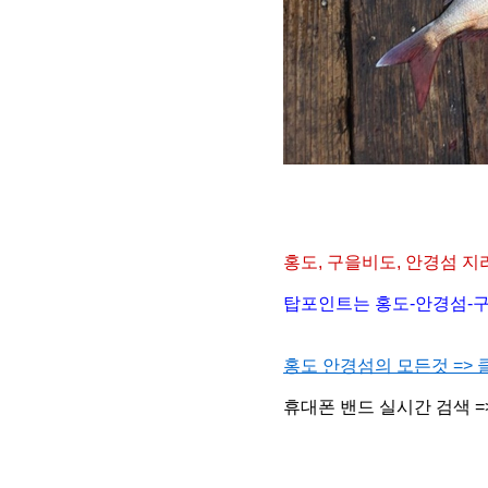
홍도, 구을비도, 안경섬
지
탑포인트는 홍도-안경섬-구
홍도 안경섬의 모든것 => 
휴대폰 밴드 실시간 검색 =