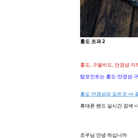
홍도 조과 2
홍도, 구을비도, 안경섬
지
탑포인트는 홍도-안경섬-구
홍도 안경섬의 모든것 => 
휴대폰 밴드 실시간 검색 =
조우님 안녕 하십니까