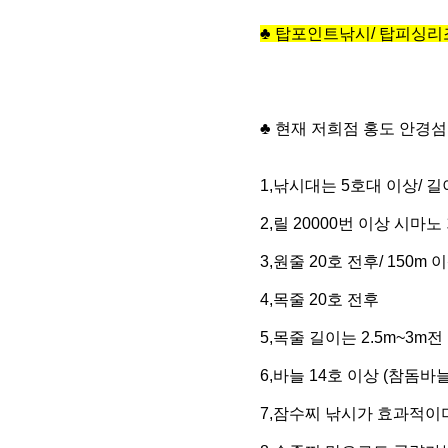
♣
탑포인트낚시/ 탑피싱리조트
♣ 현재 저희점 홍도 안경
1,낚시대는 5호대 이상/ 길
2,릴 20000번 이상 시마노
3,원줄 20호 전후/ 150m 
4,목줄 20호 전후
5,목줄 길이는 2.5m~3m
6,바늘 14호 이상 (참돔바
7,잠수찌 낚시가 효과적이며