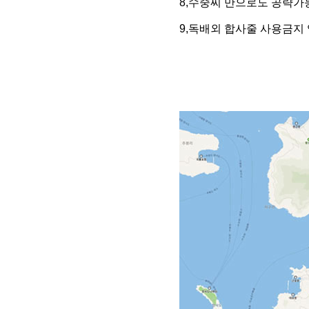
8,수중찌 만으로도 공략가
9,독배외 합사줄 사용금지 