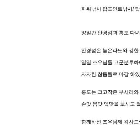
파워낚시 탑포인트낚시/ 
양일간 안경섬과 홍도 다
안경섬은 높은파도와 강한
열열 조우님들 고군분투하여 1
자자한 참돔들로 마감 하
홍도는 크고작은 부시리와 
손맛 몸맛 입맛을 보시고
함께하신 조우님께 감사