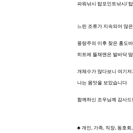
파워낚시 탑포인트낚시/ 
느린 조류가 지속되어 많은
풍랑주의 이후 찾은 홍도바
히트에 뜰채맨은 발바닥 
개체수가 많다보니 여기저
나는
몸맛을 보았습니다
함께하신 조우님께 감사
♣
개인, 가족, 직장, 동호