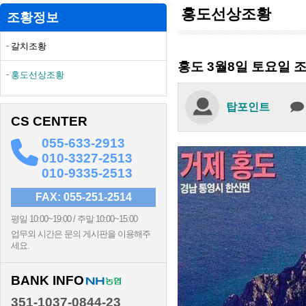
홍도선상조황
조황정보
갈치조황
홍도 3월8일 토요일 
홍도선상조황
탑포인트
CS CENTER
055-633-2913
010-3327-2513
010-9335-2513
FAX: 055-251-2514
평일 10:00~19:00 / 주말 10:00~15:00
업무외 시간은 문의 게시판을 이용해주
세요.
BANK INFO
351-1037-0844-23