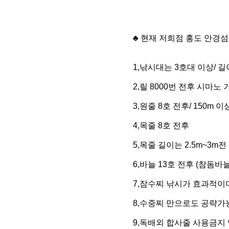
♣ 현재 저희점 홍도 안경
1,낚시대는 3호대 이상/ 길
2,릴 8000번 전후 시마노 
3,원줄 8호 전후/ 150m 이
4,목줄 8호 전후
5,목줄 길이는 2.5m~3m
6,바늘 13호 전후 (참돔바
7,잠수찌 낚시가 효과적이며
8,수중찌 만으로도 공략가
9,독배외 합사줄 사용금지 