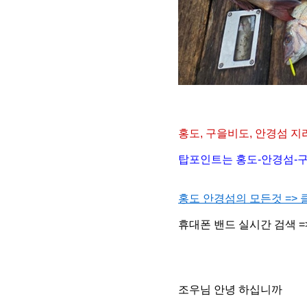
홍도, 구을비도, 안경섬
지
탑포인트는 홍도-안경섬-구
홍도 안경섬의 모든것 => 
휴대폰 밴드 실시간 검색 =
조우님 안녕 하십니까